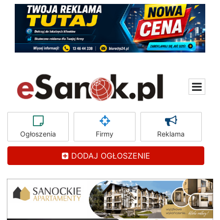
Ogłoszenia
Firmy
Reklama
DODAJ OGŁOSZENIE