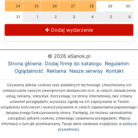
24
25
26
27
28
29
30
31
1
2
3
4
5
6
Dodaj wydarzenie
© 2026 eSanok.pl
Strona główna
Dodaj firmę do katalogu
Regulamin
Oglądalność
Reklama
Nasze serwisy
Kontakt
Używamy plików cookies oraz podobnych technologii. Umożliwiamy ich
umieszczanie naszym zewnętrznym dostawcom m.in. w celach: świadczenia
usług, reklamy, statystyk. Korzystając ze strony internetowej, bez zmiany
ustawień przeglądarki, wyrażasz zgodę na ich zapisywanie w Twoim
urządzeniu końcowym i wykorzystywanie w celach zapewnienia poprawnego i
bezpiecznego funkcjonowania strony. Pamiętaj, że możesz samodzielnie
zarządzać plikami cookies, zmieniając ustawienia przeglądarki. Więcej
informacji o tym jak przetwarzamy Twoje dane osobowe znajdziesz w
polityce
prywatności.