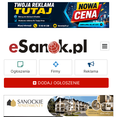
Ogłoszenia
Firmy
Reklama
DODAJ OGŁOSZENIE