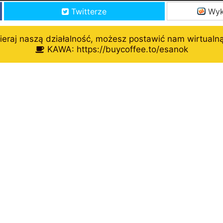
Twitterze
Wyk
eraj naszą działalność, możesz postawić nam wirtualn
KAWA: https://buycoffee.to/esanok