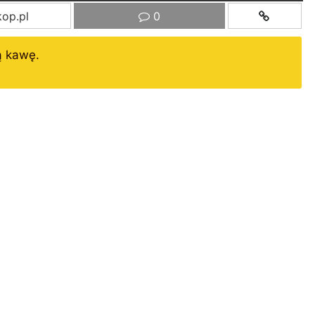
op.pl
0
ą kawę.