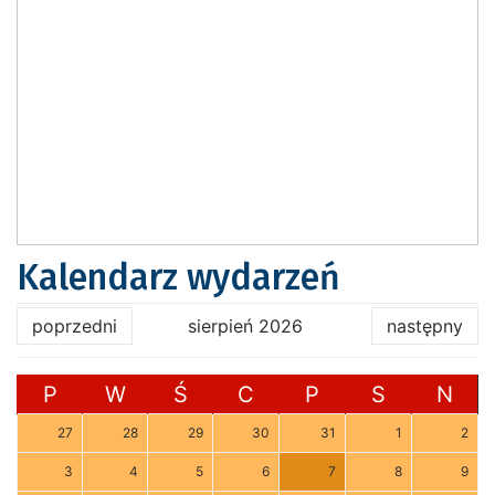
Kalendarz wydarzeń
poprzedni
sierpień 2026
następny
P
W
Ś
C
P
S
N
27
28
29
30
31
1
2
3
4
5
6
7
8
9