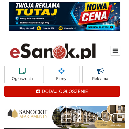
Ogłoszenia
Firmy
Reklama
DODAJ OGŁOSZENIE