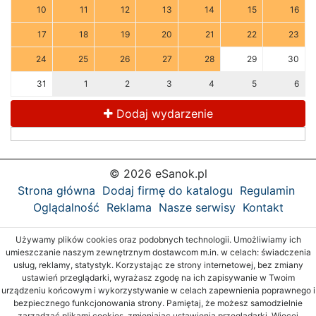
10
11
12
13
14
15
16
17
18
19
20
21
22
23
24
25
26
27
28
29
30
31
1
2
3
4
5
6
Dodaj wydarzenie
© 2026 eSanok.pl
Strona główna
Dodaj firmę do katalogu
Regulamin
Oglądalność
Reklama
Nasze serwisy
Kontakt
Używamy plików cookies oraz podobnych technologii. Umożliwiamy ich
umieszczanie naszym zewnętrznym dostawcom m.in. w celach: świadczenia
usług, reklamy, statystyk. Korzystając ze strony internetowej, bez zmiany
ustawień przeglądarki, wyrażasz zgodę na ich zapisywanie w Twoim
urządzeniu końcowym i wykorzystywanie w celach zapewnienia poprawnego i
bezpiecznego funkcjonowania strony. Pamiętaj, że możesz samodzielnie
zarządzać plikami cookies, zmieniając ustawienia przeglądarki. Więcej