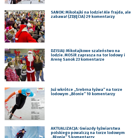
SANOK: Mikołajki na lodzie! Ale frajda, ale
zabawa! (ZDJĘCIA) 29 komentarzy
DZISIAJ: Mikołajkowe szaleństwo na
lodzie. MOSiR zaprasza na tor lodowy i
Arenę Sanok 23 komentarze
Już wkrótce „Srebrna łyżwa” na torze
lodowym „Błonie” 10 komentarzy
AKTUALIZACJA: Gwiazdy łyżwiarstwa
polskiego powalczą na torze lodowym
„Błonie” 5 komentarzy