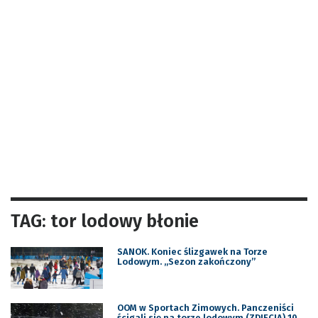
TAG: tor lodowy błonie
SANOK. Koniec ślizgawek na Torze
Lodowym. „Sezon zakończony”
OOM w Sportach Zimowych. Panczeniści
ścigali się na torze lodowym (ZDJĘCIA) 10