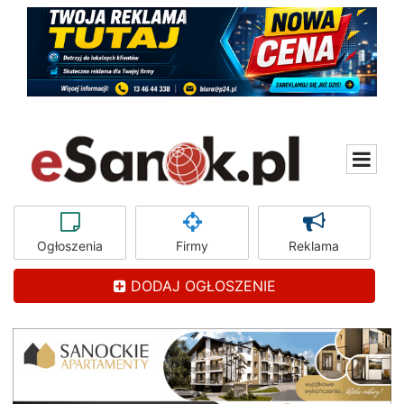
Ogłoszenia
Firmy
Reklama
DODAJ OGŁOSZENIE