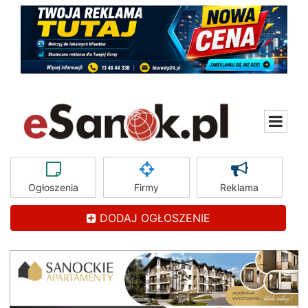
Ogłoszenia
Firmy
Reklama
DODAJ OGŁOSZENIE