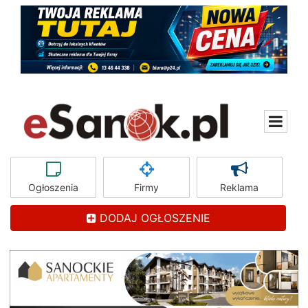
Ogłoszenia
Firmy
Reklama
DODAJ OGŁOSZENIE