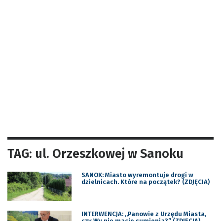
TAG: ul. Orzeszkowej w Sanoku
SANOK: Miasto wyremontuje drogi w
dzielnicach. Które na początek? (ZDJĘCIA)
INTERWENCJA: „Panowie z Urzędu Miasta,
czy Wy nie macie sumienia?” (ZDJĘCIA)