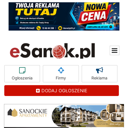
Ogłoszenia
Firmy
Reklama
DODAJ OGŁOSZENIE