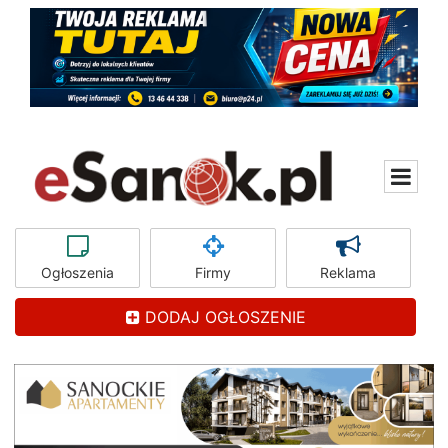
Ogłoszenia
Firmy
Reklama
DODAJ OGŁOSZENIE