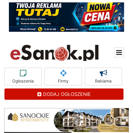
Ogłoszenia
Firmy
Reklama
DODAJ OGŁOSZENIE