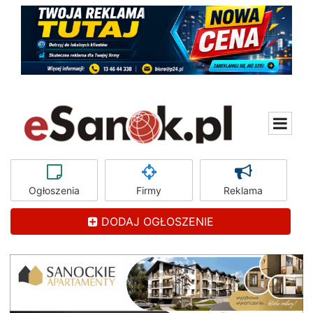
Ogłoszenia
Firmy
Reklama
DODAJ OGŁOSZENIE