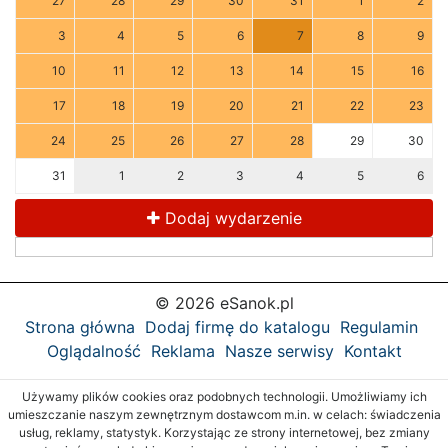
27
28
29
30
31
1
2
3
4
5
6
7
8
9
10
11
12
13
14
15
16
17
18
19
20
21
22
23
24
25
26
27
28
29
30
31
1
2
3
4
5
6
Dodaj wydarzenie
© 2026 eSanok.pl
Strona główna
Dodaj firmę do katalogu
Regulamin
Oglądalność
Reklama
Nasze serwisy
Kontakt
Używamy plików cookies oraz podobnych technologii. Umożliwiamy ich
umieszczanie naszym zewnętrznym dostawcom m.in. w celach: świadczenia
usług, reklamy, statystyk. Korzystając ze strony internetowej, bez zmiany