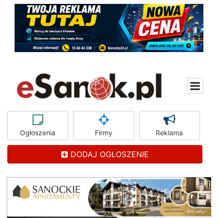
Ogłoszenia
Firmy
Reklama
DODAJ OGŁOSZENIE