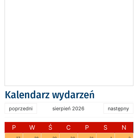
Kalendarz wydarzeń
poprzedni
sierpień 2026
następny
P
W
Ś
C
P
S
N