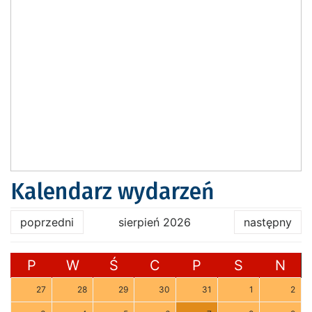
Kalendarz wydarzeń
poprzedni
sierpień 2026
następny
P
W
Ś
C
P
S
N
27
28
29
30
31
1
2