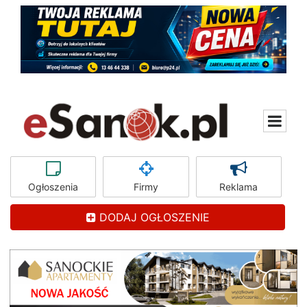
Ogłoszenia
Firmy
Reklama
DODAJ OGŁOSZENIE