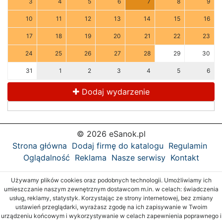
3
4
5
6
7
8
9
10
11
12
13
14
15
16
17
18
19
20
21
22
23
24
25
26
27
28
29
30
31
1
2
3
4
5
6
Dodaj wydarzenie
© 2026 eSanok.pl
Strona główna
Dodaj firmę do katalogu
Regulamin
Oglądalność
Reklama
Nasze serwisy
Kontakt
Używamy plików cookies oraz podobnych technologii. Umożliwiamy ich
umieszczanie naszym zewnętrznym dostawcom m.in. w celach: świadczenia
usług, reklamy, statystyk. Korzystając ze strony internetowej, bez zmiany
ustawień przeglądarki, wyrażasz zgodę na ich zapisywanie w Twoim
urządzeniu końcowym i wykorzystywanie w celach zapewnienia poprawnego i