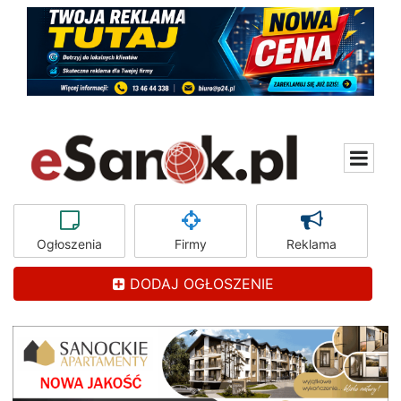
Ogłoszenia
Firmy
Reklama
DODAJ OGŁOSZENIE