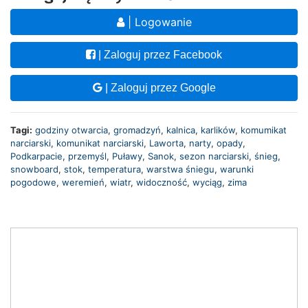
| Logowanie
| Zaloguj przez Facebook
| Zaloguj przez Google
Tagi:
godziny otwarcia
,
gromadzyń
,
kalnica
,
karlików
,
komumikat
narciarski
,
komunikat narciarski
,
Laworta
,
narty
,
opady
,
Podkarpacie
,
przemyśl
,
Puławy
,
Sanok
,
sezon narciarski
,
śnieg
,
snowboard
,
stok
,
temperatura
,
warstwa śniegu
,
warunki
pogodowe
,
weremień
,
wiatr
,
widoczność
,
wyciąg
,
zima