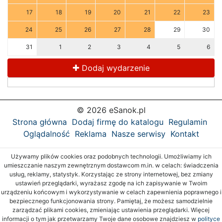
17
18
19
20
21
22
23
24
25
26
27
28
29
30
31
1
2
3
4
5
6
Dodaj wydarzenie
© 2026 eSanok.pl
Strona główna
Dodaj firmę do katalogu
Regulamin
Oglądalność
Reklama
Nasze serwisy
Kontakt
Używamy plików cookies oraz podobnych technologii. Umożliwiamy ich
umieszczanie naszym zewnętrznym dostawcom m.in. w celach: świadczenia
usług, reklamy, statystyk. Korzystając ze strony internetowej, bez zmiany
ustawień przeglądarki, wyrażasz zgodę na ich zapisywanie w Twoim
urządzeniu końcowym i wykorzystywanie w celach zapewnienia poprawnego i
bezpiecznego funkcjonowania strony. Pamiętaj, że możesz samodzielnie
zarządzać plikami cookies, zmieniając ustawienia przeglądarki. Więcej
informacji o tym jak przetwarzamy Twoje dane osobowe znajdziesz w
polityce