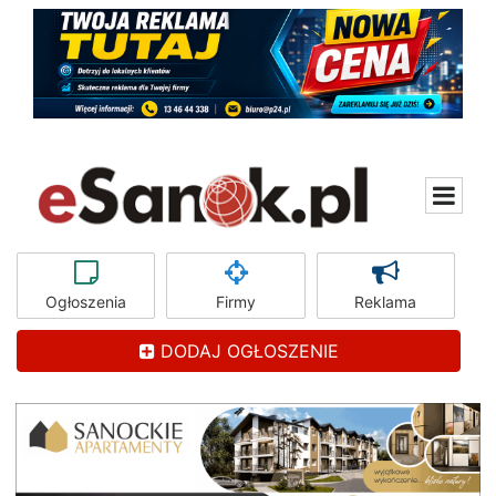
Ogłoszenia
Firmy
Reklama
DODAJ OGŁOSZENIE