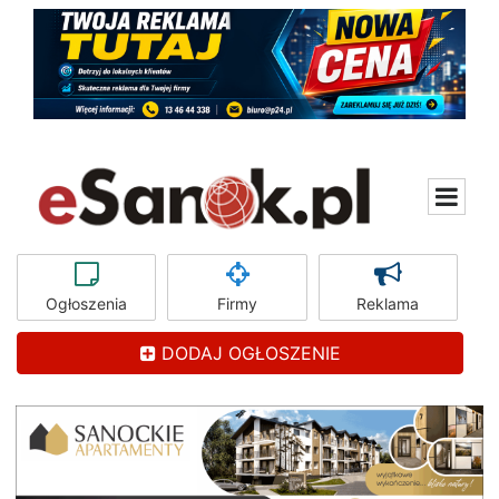
Ogłoszenia
Firmy
Reklama
DODAJ OGŁOSZENIE