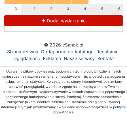
31
1
2
3
4
5
6
Dodaj wydarzenie
© 2026 eSanok.pl
Strona główna
Dodaj firmę do katalogu
Regulamin
Oglądalność
Reklama
Nasze serwisy
Kontakt
Używamy plików cookies oraz podobnych technologii. Umożliwiamy ich
umieszczanie naszym zewnętrznym dostawcom m.in. w celach: świadczenia
usług, reklamy, statystyk. Korzystając ze strony internetowej, bez zmiany
ustawień przeglądarki, wyrażasz zgodę na ich zapisywanie w Twoim
urządzeniu końcowym i wykorzystywanie w celach zapewnienia poprawnego i
bezpiecznego funkcjonowania strony. Pamiętaj, że możesz samodzielnie
zarządzać plikami cookies, zmieniając ustawienia przeglądarki. Więcej
informacji o tym jak przetwarzamy Twoje dane osobowe znajdziesz w
polityce
prywatności.