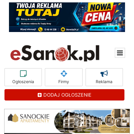
Ogłoszenia
Firmy
Reklama
DODAJ OGŁOSZENIE