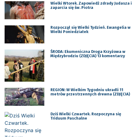
Wielki Wtorek. Zapowiedź zdrady Judasza i
zaparcia się św. Piotra
Rozpoczął się Wielki Tydzień. Ewangelia w
Wielki Poniedziałek
ŚRODA: Ekumeniczna Droga Krzyżowa w
Międzybrodziu (ZDJĘCIA) 13 komentarzy
REGION: W Wielkim Tygodniu ukradli 11
metrów przestrzennych drewna (ZDJĘCIA)
Dziś Wielki Czwartek. Rozpoczyna się
Triduum Paschalne