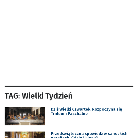
TAG: Wielki Tydzień
Dziś Wielki Czwartek. Rozpoczyna się
Triduum Paschalne
Przedświąteczna spowiedź w sanockich
parafiach. Gdzie i kiedy?