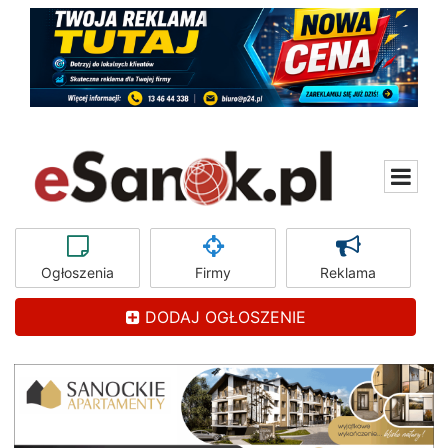
Ogłoszenia
Firmy
Reklama
DODAJ OGŁOSZENIE