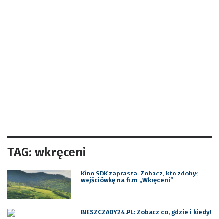
TAG: wkręceni
Kino SDK zaprasza. Zobacz, kto zdobył
wejściówkę na film ,,Wkręceni”
BIESZCZADY24.PL: Zobacz co, gdzie i kiedy!