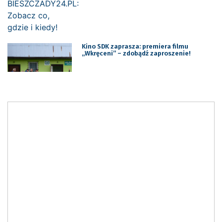
Kino SDK zaprasza: premiera filmu
„Wkręceni” – zdobądź zaproszenie!