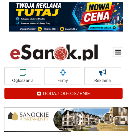
Ogłoszenia
Firmy
Reklama
DODAJ OGŁOSZENIE