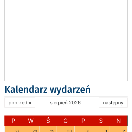
Kalendarz wydarzeń
poprzedni
sierpień 2026
następny
P
W
Ś
C
P
S
N
27
28
29
30
31
1
2