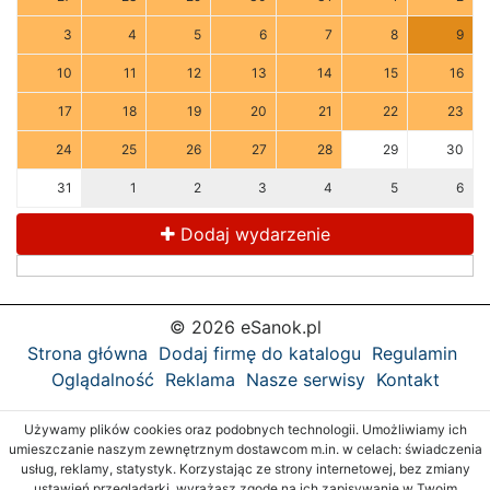
3
4
5
6
7
8
9
10
11
12
13
14
15
16
17
18
19
20
21
22
23
24
25
26
27
28
29
30
31
1
2
3
4
5
6
Dodaj wydarzenie
© 2026 eSanok.pl
Strona główna
Dodaj firmę do katalogu
Regulamin
Oglądalność
Reklama
Nasze serwisy
Kontakt
Używamy plików cookies oraz podobnych technologii. Umożliwiamy ich
umieszczanie naszym zewnętrznym dostawcom m.in. w celach: świadczenia
usług, reklamy, statystyk. Korzystając ze strony internetowej, bez zmiany
ustawień przeglądarki, wyrażasz zgodę na ich zapisywanie w Twoim