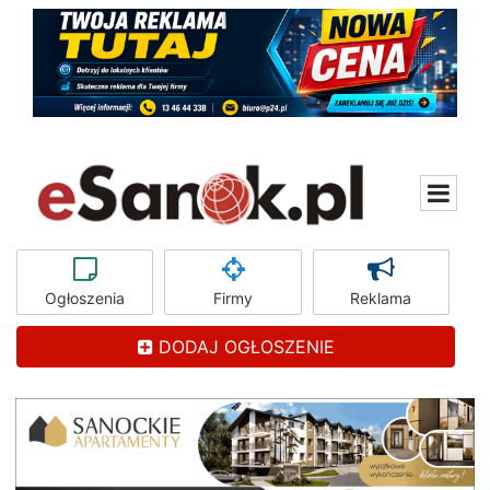
Ogłoszenia
Firmy
Reklama
DODAJ OGŁOSZENIE