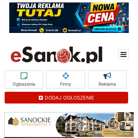
Ogłoszenia
Firmy
Reklama
DODAJ OGŁOSZENIE