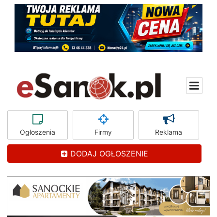
Ogłoszenia
Firmy
Reklama
DODAJ OGŁOSZENIE