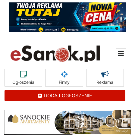
Ogłoszenia
Firmy
Reklama
DODAJ OGŁOSZENIE