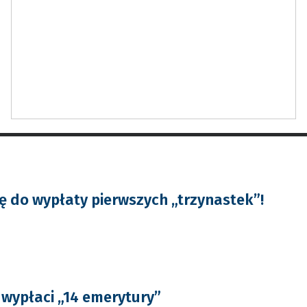
ię do wypłaty pierwszych „trzynastek”!
 wypłaci „14 emerytury”