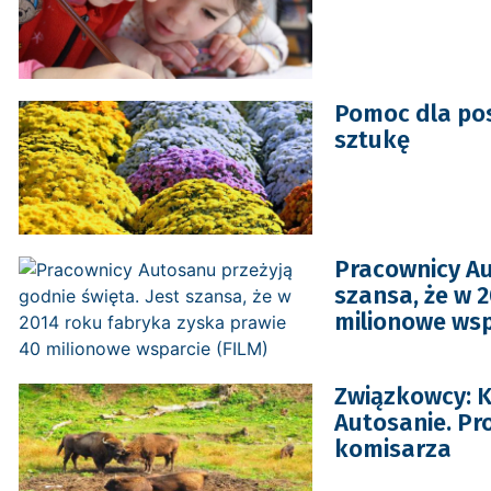
Pomoc dla pos
sztukę
Pracownicy Au
szansa, że w 
milionowe wsp
Związkowcy: Kt
Autosanie. Pr
komisarza