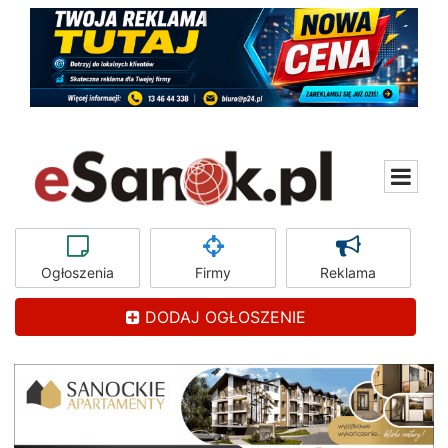
Ogłoszenia
Firmy
Reklama
DODAJ OGŁOSZENIE