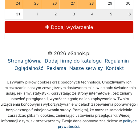
24
25
26
27
28
29
30
31
1
2
3
4
5
6
Dodaj wydarzenie
© 2026 eSanok.pl
Strona główna
Dodaj firmę do katalogu
Regulamin
Oglądalność
Reklama
Nasze serwisy
Kontakt
Używamy plików cookies oraz podobnych technologii. Umożliwiamy ich
umieszczanie naszym zewnętrznym dostawcom m.in. w celach: świadczenia
usług, reklamy, statystyk. Korzystając ze strony internetowej, bez zmiany
ustawień przeglądarki, wyrażasz zgodę na ich zapisywanie w Twoim
urządzeniu końcowym i wykorzystywanie w celach zapewnienia poprawnego i
bezpiecznego funkcjonowania strony. Pamiętaj, że możesz samodzielnie
zarządzać plikami cookies, zmieniając ustawienia przeglądarki. Więcej
informacji o tym jak przetwarzamy Twoje dane osobowe znajdziesz w
polityce
prywatności.