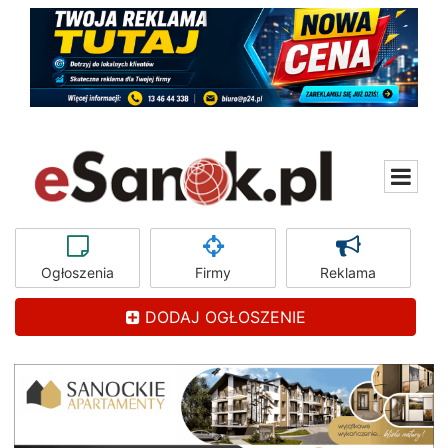
Ogłoszenia
Firmy
Reklama
DODAJ OGŁOSZENIE