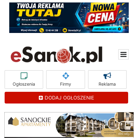
Ogłoszenia
Firmy
Reklama
DODAJ OGŁOSZENIE