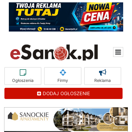
Ogłoszenia
Firmy
Reklama
DODAJ OGŁOSZENIE