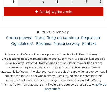
31
1
2
3
4
5
6
Dodaj wydarzenie
© 2026 eSanok.pl
Strona główna
Dodaj firmę do katalogu
Regulamin
Oglądalność
Reklama
Nasze serwisy
Kontakt
Używamy plików cookies oraz podobnych technologii. Umożliwiamy ich
umieszczanie naszym zewnętrznym dostawcom m.in. w celach: świadczenia
usług, reklamy, statystyk. Korzystając ze strony internetowej, bez zmiany
ustawień przeglądarki, wyrażasz zgodę na ich zapisywanie w Twoim
urządzeniu końcowym i wykorzystywanie w celach zapewnienia poprawnego i
bezpiecznego funkcjonowania strony. Pamiętaj, że możesz samodzielnie
zarządzać plikami cookies, zmieniając ustawienia przeglądarki. Więcej
informacji o tym jak przetwarzamy Twoje dane osobowe znajdziesz w
polityce
prywatności.