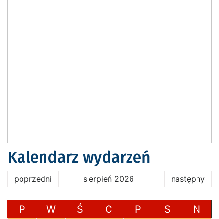
Kalendarz wydarzeń
poprzedni
sierpień 2026
następny
P
W
Ś
C
P
S
N