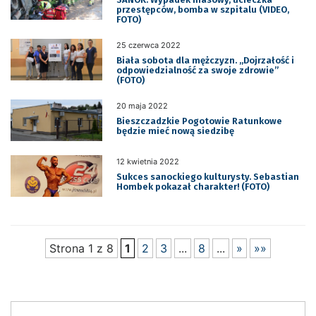
przestępców, bomba w szpitalu (VIDEO,
FOTO)
25 czerwca 2022
Biała sobota dla mężczyzn. „Dojrzałość i
odpowiedzialność za swoje zdrowie”
(FOTO)
20 maja 2022
Bieszczadzkie Pogotowie Ratunkowe
będzie mieć nową siedzibę
12 kwietnia 2022
Sukces sanockiego kulturysty. Sebastian
Hombek pokazał charakter! (FOTO)
Strona 1 z 8
1
2
3
...
8
...
»
»»