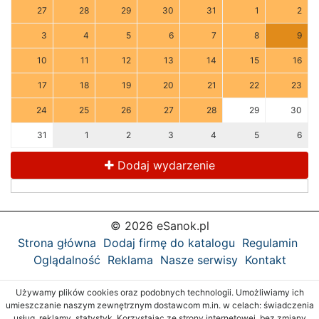
27
28
29
30
31
1
2
3
4
5
6
7
8
9
10
11
12
13
14
15
16
17
18
19
20
21
22
23
24
25
26
27
28
29
30
31
1
2
3
4
5
6
Dodaj wydarzenie
© 2026 eSanok.pl
Strona główna
Dodaj firmę do katalogu
Regulamin
Oglądalność
Reklama
Nasze serwisy
Kontakt
Używamy plików cookies oraz podobnych technologii. Umożliwiamy ich
umieszczanie naszym zewnętrznym dostawcom m.in. w celach: świadczenia
usług, reklamy, statystyk. Korzystając ze strony internetowej, bez zmiany