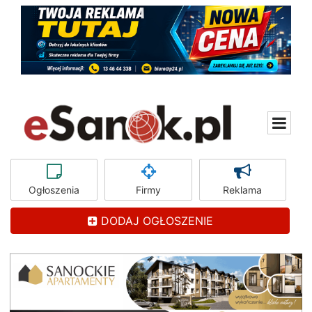
Ogłoszenia
Firmy
Reklama
DODAJ OGŁOSZENIE