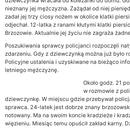
dziewczynka wracała od koleżanki do domu. Gdy
nieznany jej mężczyzna. Zażądał od niej pieni
zadał jej trzy ciosy nożem w okolice klatki pier
odjechał. 12-latka z ranami kłutymi klatki piers
Brzozowie. Aktualnie jej życiu nie zagraża żad
Poszukiwania sprawcy policjanci rozpoczęli na
zdarzeniu. Gdy z dziewczynką można już było roz
Policyjne ustalenia i uzyskiwane na bieżąco in
letniego mężczyznę.
Około godz. 21 po
w rozmowie z poli
dziewczynkę. W miejscu gdzie przebywał policja
sprawca. 24-latek jest dobrze znany brzozowski
notowany. Ma na swoim koncie kradzieże i krad
więzieniu. Miesiąc temu opuścił zakład karny. D