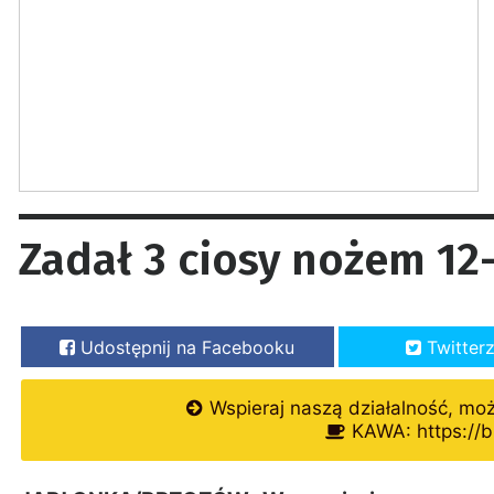
Zadał 3 ciosy nożem 12-
Udostępnij na Facebooku
Twitter
Wspieraj naszą działalność, mo
KAWA: https://b