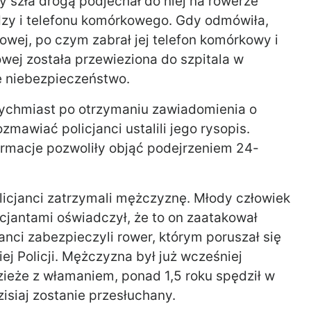
 szła drogą podjechał do niej na rowerze
ędzy i telefonu komórkowego. Gdy odmówiła,
siowej, po czym zabrał jej telefon komórkowy i
iowej została przewieziona do szpitala w
ne niebezpieczeństwo.
tychmiast po otrzymaniu zawiadomienia o
mawiać policjanci ustalili jego rysopis.
formacje pozwoliły objąć podejrzeniem 24-
licjanci zatrzymali mężczyznę. Młody człowiek
cjantami oświadczył, że to on zaatakował
nci zabezpieczyli rower, którym poruszał się
ej Policji. Mężczyzna był już wcześniej
zieże z włamaniem, ponad 1,5 roku spędził w
zisiaj zostanie przesłuchany.