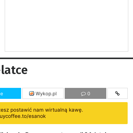
latce
ze
Wykop.pl
0
żesz postawić nam wirtualną kawę.
uycoffee.to/esanok