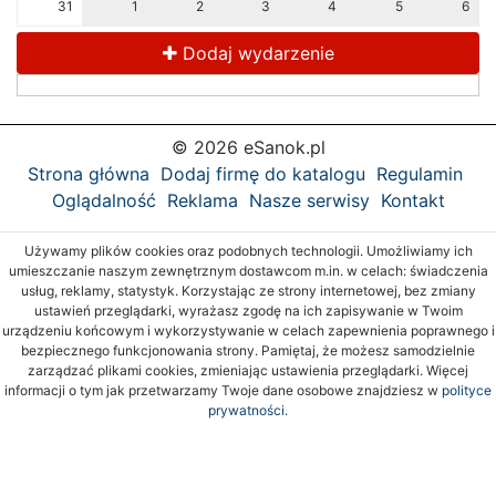
31
1
2
3
4
5
6
Dodaj wydarzenie
© 2026 eSanok.pl
Strona główna
Dodaj firmę do katalogu
Regulamin
Oglądalność
Reklama
Nasze serwisy
Kontakt
Używamy plików cookies oraz podobnych technologii. Umożliwiamy ich
umieszczanie naszym zewnętrznym dostawcom m.in. w celach: świadczenia
usług, reklamy, statystyk. Korzystając ze strony internetowej, bez zmiany
ustawień przeglądarki, wyrażasz zgodę na ich zapisywanie w Twoim
urządzeniu końcowym i wykorzystywanie w celach zapewnienia poprawnego i
bezpiecznego funkcjonowania strony. Pamiętaj, że możesz samodzielnie
zarządzać plikami cookies, zmieniając ustawienia przeglądarki. Więcej
informacji o tym jak przetwarzamy Twoje dane osobowe znajdziesz w
polityce
prywatności.