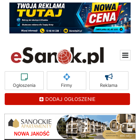
Ogłoszenia
Firmy
Reklama
DODAJ OGŁOSZENIE