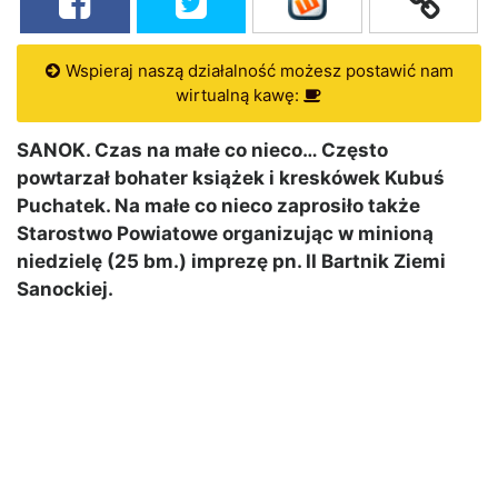
Wspieraj naszą działalność możesz postawić nam
wirtualną kawę:
SANOK. Czas na małe co nieco… Często
powtarzał bohater książek i kreskówek Kubuś
Puchatek. Na małe co nieco zaprosiło także
Starostwo Powiatowe organizując w minioną
niedzielę (25 bm.) imprezę pn. II Bartnik Ziemi
Sanockiej.