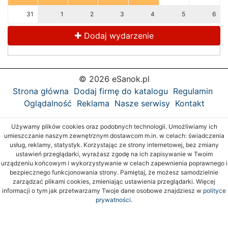
31
1
2
3
4
5
6
Dodaj wydarzenie
© 2026 eSanok.pl
Strona główna
Dodaj firmę do katalogu
Regulamin
Oglądalność
Reklama
Nasze serwisy
Kontakt
Używamy plików cookies oraz podobnych technologii. Umożliwiamy ich
umieszczanie naszym zewnętrznym dostawcom m.in. w celach: świadczenia
usług, reklamy, statystyk. Korzystając ze strony internetowej, bez zmiany
ustawień przeglądarki, wyrażasz zgodę na ich zapisywanie w Twoim
urządzeniu końcowym i wykorzystywanie w celach zapewnienia poprawnego i
bezpiecznego funkcjonowania strony. Pamiętaj, że możesz samodzielnie
zarządzać plikami cookies, zmieniając ustawienia przeglądarki. Więcej
informacji o tym jak przetwarzamy Twoje dane osobowe znajdziesz w
polityce
prywatności.