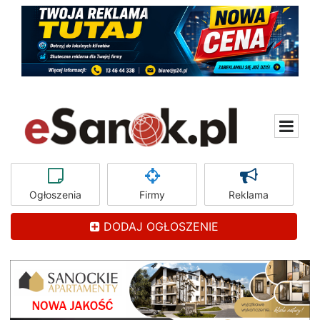
Ogłoszenia
Firmy
Reklama
DODAJ OGŁOSZENIE