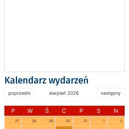
Kalendarz wydarzeń
poprzedni
sierpień 2026
następny
P
W
Ś
C
P
S
N
27
28
29
30
31
1
2