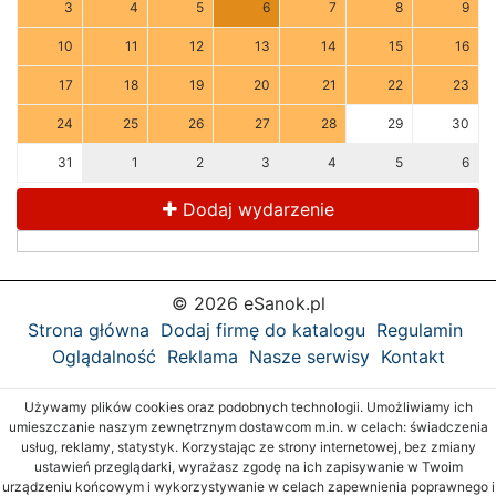
3
4
5
6
7
8
9
10
11
12
13
14
15
16
17
18
19
20
21
22
23
24
25
26
27
28
29
30
31
1
2
3
4
5
6
Dodaj wydarzenie
© 2026 eSanok.pl
Strona główna
Dodaj firmę do katalogu
Regulamin
Oglądalność
Reklama
Nasze serwisy
Kontakt
Używamy plików cookies oraz podobnych technologii. Umożliwiamy ich
umieszczanie naszym zewnętrznym dostawcom m.in. w celach: świadczenia
usług, reklamy, statystyk. Korzystając ze strony internetowej, bez zmiany
ustawień przeglądarki, wyrażasz zgodę na ich zapisywanie w Twoim
urządzeniu końcowym i wykorzystywanie w celach zapewnienia poprawnego i