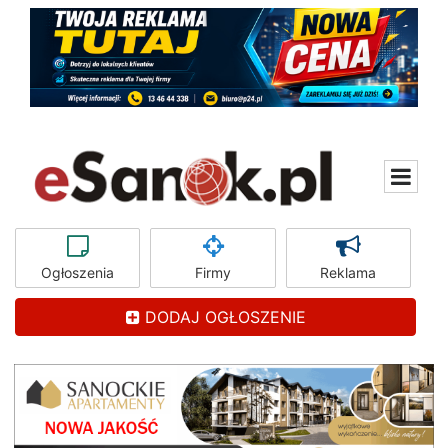
Ogłoszenia
Firmy
Reklama
DODAJ OGŁOSZENIE