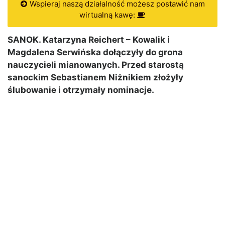
Wspieraj naszą działalność możesz postawić nam
wirtualną kawę:
SANOK. Katarzyna Reichert – Kowalik i
Magdalena Serwińska dołączyły do grona
nauczycieli mianowanych. Przed starostą
sanockim Sebastianem Niżnikiem złożyły
ślubowanie i otrzymały nominacje.