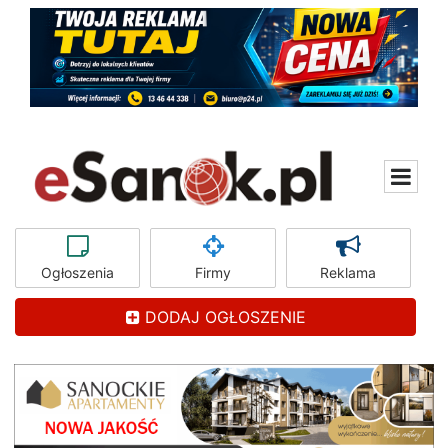
Ogłoszenia
Firmy
Reklama
DODAJ OGŁOSZENIE