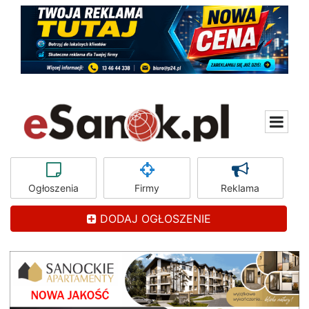
Ogłoszenia
Firmy
Reklama
DODAJ OGŁOSZENIE