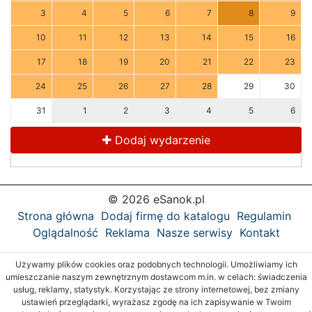
3
4
5
6
7
8
9
10
11
12
13
14
15
16
17
18
19
20
21
22
23
24
25
26
27
28
29
30
31
1
2
3
4
5
6
Dodaj wydarzenie
© 2026 eSanok.pl
Strona główna
Dodaj firmę do katalogu
Regulamin
Oglądalność
Reklama
Nasze serwisy
Kontakt
Używamy plików cookies oraz podobnych technologii. Umożliwiamy ich
umieszczanie naszym zewnętrznym dostawcom m.in. w celach: świadczenia
usług, reklamy, statystyk. Korzystając ze strony internetowej, bez zmiany
ustawień przeglądarki, wyrażasz zgodę na ich zapisywanie w Twoim