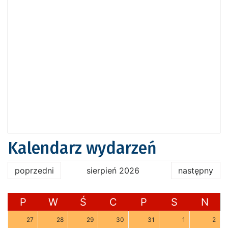
Kalendarz wydarzeń
poprzedni
sierpień 2026
następny
P
W
Ś
C
P
S
N
27
28
29
30
31
1
2