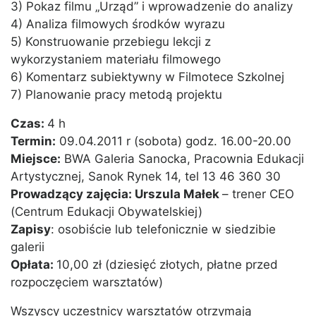
3) Pokaz filmu „Urząd” i wprowadzenie do analizy
4) Analiza filmowych środków wyrazu
5) Konstruowanie przebiegu lekcji z
wykorzystaniem materiału filmowego
6) Komentarz subiektywny w Filmotece Szkolnej
7) Planowanie pracy metodą projektu
Czas:
4 h
Termin:
09.04.2011 r (sobota) godz. 16.00-20.00
Miejsce:
BWA Galeria Sanocka, Pracownia Edukacji
Artystycznej, Sanok Rynek 14, tel 13 46 360 30
Prowadzący zajęcia: Urszula Małek
– trener CEO
(Centrum Edukacji Obywatelskiej)
Zapisy
: osobiście lub telefonicznie w siedzibie
galerii
Opłata:
10,00 zł (dziesięć złotych, płatne przed
rozpoczęciem warsztatów)
Wszyscy uczestnicy warsztatów otrzymają