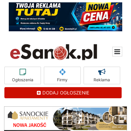
Ogłoszenia
Firmy
Reklama
DODAJ OGŁOSZENIE