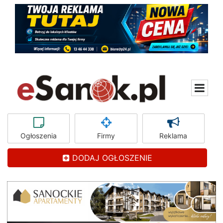
Ogłoszenia
Firmy
Reklama
DODAJ OGŁOSZENIE