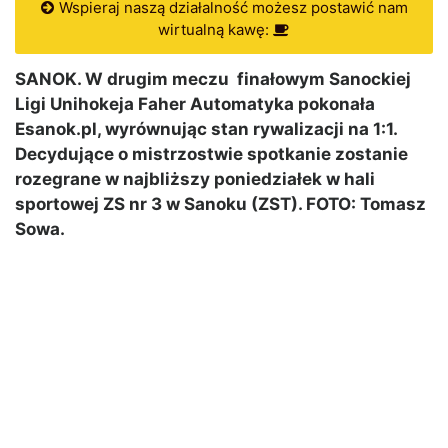
Wspieraj naszą działalność możesz postawić nam
wirtualną kawę:
SANOK. W drugim meczu finałowym Sanockiej
Ligi Unihokeja Faher Automatyka pokonała
Esanok.pl, wyrównując stan rywalizacji na 1:1.
Decydujące o mistrzostwie spotkanie zostanie
rozegrane w najbliższy poniedziałek w hali
sportowej ZS nr 3 w Sanoku (ZST). FOTO: Tomasz
Sowa.