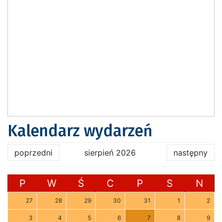
Kalendarz wydarzeń
poprzedni
sierpień 2026
następny
P
W
Ś
C
P
S
N
27
28
29
30
31
1
2
3
4
5
6
7
8
9