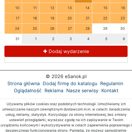
10
11
12
13
14
15
16
17
18
19
20
21
22
23
24
25
26
27
28
29
30
31
1
2
3
4
5
6
Dodaj wydarzenie
© 2026 eSanok.pl
Strona główna
Dodaj firmę do katalogu
Regulamin
Oglądalność
Reklama
Nasze serwisy
Kontakt
Używamy plików cookies oraz podobnych technologii. Umożliwiamy ich
umieszczanie naszym zewnętrznym dostawcom m.in. w celach: świadczenia
usług, reklamy, statystyk. Korzystając ze strony internetowej, bez zmiany
ustawień przeglądarki, wyrażasz zgodę na ich zapisywanie w Twoim
urządzeniu końcowym i wykorzystywanie w celach zapewnienia poprawnego i
bezpiecznego funkcjonowania strony. Pamiętaj, że możesz samodzielnie