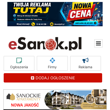
Ogłoszenia
Firmy
Reklama
DODAJ OGŁOSZENIE