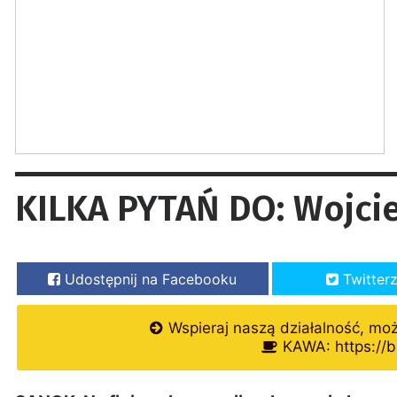
KILKA PYTAŃ DO: Wojci
Udostępnij na Facebooku
Twitter
Wspieraj naszą działalność, mo
KAWA: https://b