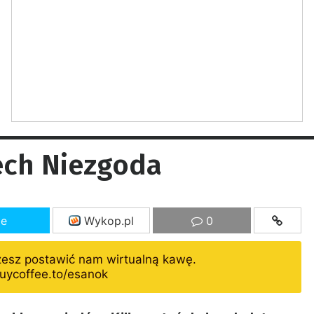
ech Niezgoda
ze
Wykop.pl
0
żesz postawić nam wirtualną kawę.
uycoffee.to/esanok