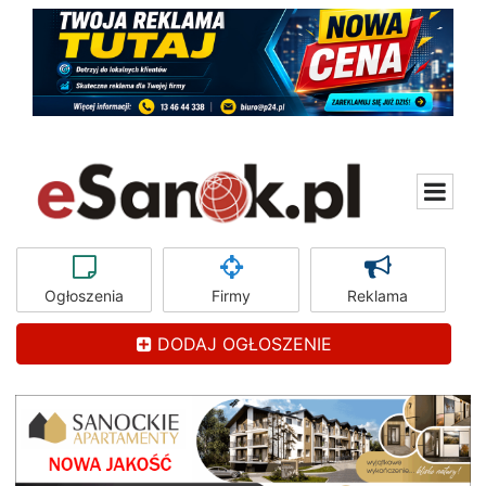
Ogłoszenia
Firmy
Reklama
DODAJ OGŁOSZENIE