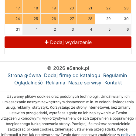
17
18
19
20
21
22
23
24
25
26
27
28
29
30
31
1
2
3
4
5
6
Dodaj wydarzenie
© 2026 eSanok.pl
Strona główna
Dodaj firmę do katalogu
Regulamin
Oglądalność
Reklama
Nasze serwisy
Kontakt
Używamy plików cookies oraz podobnych technologii. Umożliwiamy ich
umieszczanie naszym zewnętrznym dostawcom m.in. w celach: świadczenia
usług, reklamy, statystyk. Korzystając ze strony internetowej, bez zmiany
ustawień przeglądarki, wyrażasz zgodę na ich zapisywanie w Twoim
urządzeniu końcowym i wykorzystywanie w celach zapewnienia poprawnego i
bezpiecznego funkcjonowania strony. Pamiętaj, że możesz samodzielnie
zarządzać plikami cookies, zmieniając ustawienia przeglądarki. Więcej
informacji o tym jak przetwarzamy Twoje dane osobowe znajdziesz w
polityce