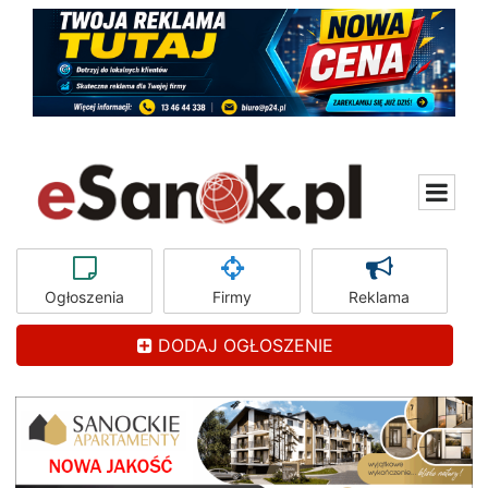
Ogłoszenia
Firmy
Reklama
DODAJ OGŁOSZENIE