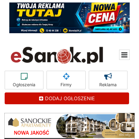
Ogłoszenia
Firmy
Reklama
DODAJ OGŁOSZENIE