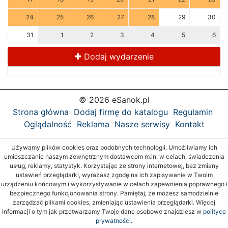
24
25
26
27
28
29
30
31
1
2
3
4
5
6
Dodaj wydarzenie
© 2026 eSanok.pl
Strona główna
Dodaj firmę do katalogu
Regulamin
Oglądalność
Reklama
Nasze serwisy
Kontakt
Używamy plików cookies oraz podobnych technologii. Umożliwiamy ich
umieszczanie naszym zewnętrznym dostawcom m.in. w celach: świadczenia
usług, reklamy, statystyk. Korzystając ze strony internetowej, bez zmiany
ustawień przeglądarki, wyrażasz zgodę na ich zapisywanie w Twoim
urządzeniu końcowym i wykorzystywanie w celach zapewnienia poprawnego i
bezpiecznego funkcjonowania strony. Pamiętaj, że możesz samodzielnie
zarządzać plikami cookies, zmieniając ustawienia przeglądarki. Więcej
informacji o tym jak przetwarzamy Twoje dane osobowe znajdziesz w
polityce
prywatności.