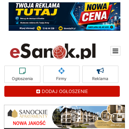
Ogłoszenia
Firmy
Reklama
DODAJ OGŁOSZENIE