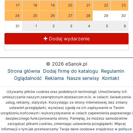
17
18
19
20
21
22
23
24
25
26
27
28
29
30
31
1
2
3
4
5
6
Dodaj wydarzenie
© 2026 eSanok.pl
Strona główna
Dodaj firmę do katalogu
Regulamin
Oglądalność
Reklama
Nasze serwisy
Kontakt
Używamy plików cookies oraz podobnych technologii. Umożliwiamy ich
umieszczanie naszym zewnętrznym dostawcom m.in. w celach: świadczenia
usług, reklamy, statystyk. Korzystając ze strony internetowej, bez zmiany
ustawień przeglądarki, wyrażasz zgodę na ich zapisywanie w Twoim
urządzeniu końcowym i wykorzystywanie w celach zapewnienia poprawnego i
bezpiecznego funkcjonowania strony. Pamiętaj, że możesz samodzielnie
zarządzać plikami cookies, zmieniając ustawienia przeglądarki. Więcej
informacji o tym jak przetwarzamy Twoje dane osobowe znajdziesz w
polityce