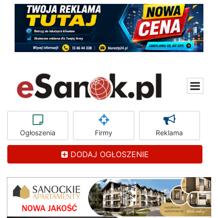
Ogłoszenia
Firmy
Reklama
DODAJ OGŁOSZENIE