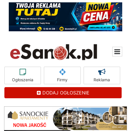
Ogłoszenia
Firmy
Reklama
DODAJ OGŁOSZENIE