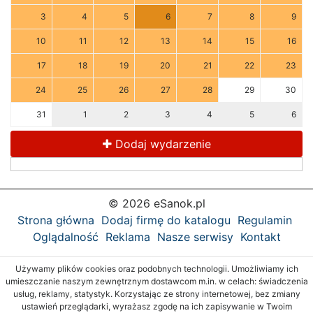
3
4
5
6
7
8
9
10
11
12
13
14
15
16
17
18
19
20
21
22
23
24
25
26
27
28
29
30
31
1
2
3
4
5
6
Dodaj wydarzenie
© 2026 eSanok.pl
Strona główna
Dodaj firmę do katalogu
Regulamin
Oglądalność
Reklama
Nasze serwisy
Kontakt
Używamy plików cookies oraz podobnych technologii. Umożliwiamy ich
umieszczanie naszym zewnętrznym dostawcom m.in. w celach: świadczenia
usług, reklamy, statystyk. Korzystając ze strony internetowej, bez zmiany
ustawień przeglądarki, wyrażasz zgodę na ich zapisywanie w Twoim