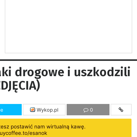
i drogowe i uszkodzili
ZDJĘCIA)
ze
Wykop.pl
0
żesz postawić nam wirtualną kawę.
uycoffee.to/esanok