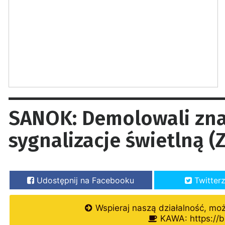
SANOK: Demolowali znak
sygnalizacje świetlną (
Udostępnij na Facebooku
Twitter
Wspieraj naszą działalność, mo
KAWA: https://b