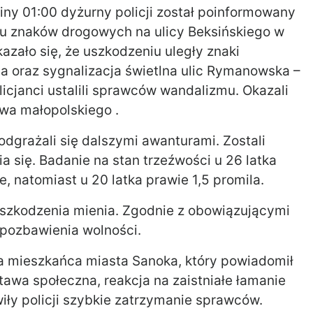
iny 01:00 dyżurny policji został poinformowany
iu znaków drogowych na ulicy Beksińskiego w
azało się, że uszkodzeniu uległy znaki
a oraz sygnalizacja świetlna ulic Rymanowska –
icjanci ustalili sprawców wandalizmu. Okazali
twa małopolskiego .
odgrażali się dalszymi awanturami. Zostali
a się. Badanie na stan trzeźwości u 26 latka
, natomiast u 20 latka prawie 1,5 promila.
uszkodzenia mienia. Zgodnie z obowiązującymi
t pozbawienia wolności.
 mieszkańca miasta Sanoka, który powiadomił
tawa społeczna, reakcja na zaistniałe łamanie
iły policji szybkie zatrzymanie sprawców.