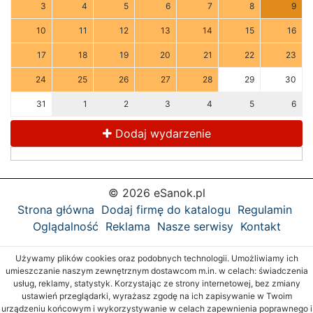
3
4
5
6
7
8
9
10
11
12
13
14
15
16
17
18
19
20
21
22
23
24
25
26
27
28
29
30
31
1
2
3
4
5
6
Dodaj wydarzenie
© 2026 eSanok.pl
Strona główna
Dodaj firmę do katalogu
Regulamin
Oglądalność
Reklama
Nasze serwisy
Kontakt
Używamy plików cookies oraz podobnych technologii. Umożliwiamy ich
umieszczanie naszym zewnętrznym dostawcom m.in. w celach: świadczenia
usług, reklamy, statystyk. Korzystając ze strony internetowej, bez zmiany
ustawień przeglądarki, wyrażasz zgodę na ich zapisywanie w Twoim
urządzeniu końcowym i wykorzystywanie w celach zapewnienia poprawnego i