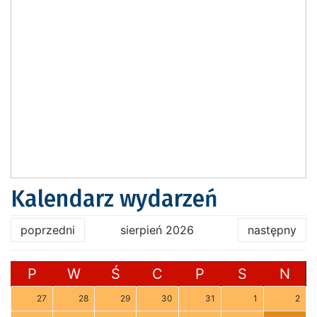
Kalendarz wydarzeń
poprzedni
sierpień 2026
następny
P
W
Ś
C
P
S
N
27
28
29
30
31
1
2