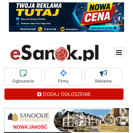
Ogłoszenia
Firmy
Reklama
DODAJ OGŁOSZENIE