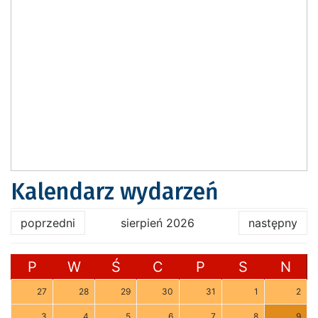
Kalendarz wydarzeń
poprzedni
sierpień 2026
następny
P
W
Ś
C
P
S
N
27
28
29
30
31
1
2
3
4
5
6
7
8
9