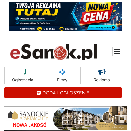
Ogłoszenia
Firmy
Reklama
DODAJ OGŁOSZENIE