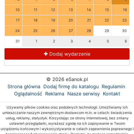
10
11
12
13
14
15
16
17
18
19
20
21
22
23
24
25
26
27
28
29
30
31
1
2
3
4
5
6
Dodaj wydarzenie
© 2026 eSanok.pl
Strona główna
Dodaj firmę do katalogu
Regulamin
Oglądalność
Reklama
Nasze serwisy
Kontakt
Używamy plików cookies oraz podobnych technologii. Umożliwiamy ich
umieszczanie naszym zewnętrznym dostawcom m.in. w celach: świadczenia
usług, reklamy, statystyk. Korzystając ze strony internetowej, bez zmiany
ustawień przeglądarki, wyrażasz zgodę na ich zapisywanie w Twoim
urządzeniu końcowym i wykorzystywanie w celach zapewnienia poprawnego i