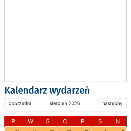
Kalendarz wydarzeń
poprzedni
sierpień 2026
następny
P
W
Ś
C
P
S
N