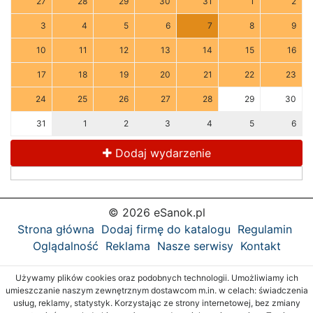
27
28
29
30
31
1
2
3
4
5
6
7
8
9
10
11
12
13
14
15
16
17
18
19
20
21
22
23
24
25
26
27
28
29
30
31
1
2
3
4
5
6
Dodaj wydarzenie
© 2026 eSanok.pl
Strona główna
Dodaj firmę do katalogu
Regulamin
Oglądalność
Reklama
Nasze serwisy
Kontakt
Używamy plików cookies oraz podobnych technologii. Umożliwiamy ich
umieszczanie naszym zewnętrznym dostawcom m.in. w celach: świadczenia
usług, reklamy, statystyk. Korzystając ze strony internetowej, bez zmiany