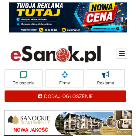
Ogłoszenia
Firmy
Reklama
DODAJ OGŁOSZENIE