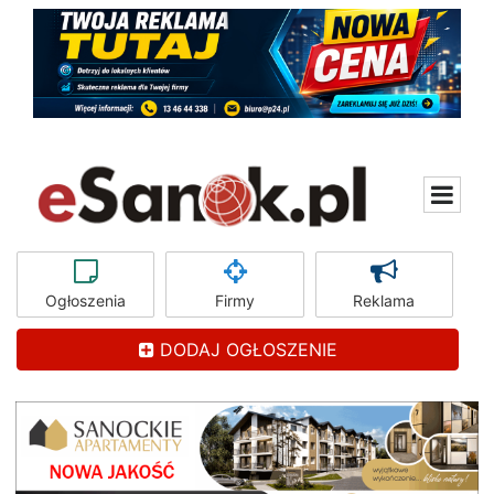
Ogłoszenia
Firmy
Reklama
DODAJ OGŁOSZENIE