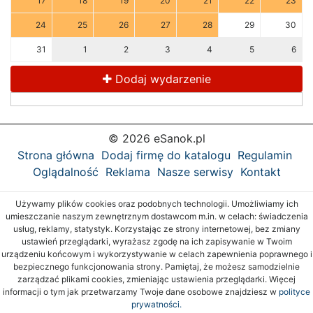
17
18
19
20
21
22
23
24
25
26
27
28
29
30
31
1
2
3
4
5
6
Dodaj wydarzenie
© 2026 eSanok.pl
Strona główna
Dodaj firmę do katalogu
Regulamin
Oglądalność
Reklama
Nasze serwisy
Kontakt
Używamy plików cookies oraz podobnych technologii. Umożliwiamy ich
umieszczanie naszym zewnętrznym dostawcom m.in. w celach: świadczenia
usług, reklamy, statystyk. Korzystając ze strony internetowej, bez zmiany
ustawień przeglądarki, wyrażasz zgodę na ich zapisywanie w Twoim
urządzeniu końcowym i wykorzystywanie w celach zapewnienia poprawnego i
bezpiecznego funkcjonowania strony. Pamiętaj, że możesz samodzielnie
zarządzać plikami cookies, zmieniając ustawienia przeglądarki. Więcej
informacji o tym jak przetwarzamy Twoje dane osobowe znajdziesz w
polityce
prywatności.