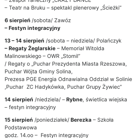
– Zespół Taneczny „CRAZY DANCE”
– Teatr na Bruku – spektakl plenerowy „Ścieżki”
6 sierpień
/sobota/ Zawóz
– Festyn integracyjny
13 – 14 sierpień
/sobota – niedziela/ Polańczyk
– Regaty Żeglarskie
– Memoriał Witolda
Malinowskiego – OWR „Stomil”
/ Regaty o „Puchar Prezydenta Miasta Rzeszowa,
Puchar Wójta Gminy Solina,
Prezesa PGE Energia Odnawialna Oddział w Solinie
,Puchar ZC Hadykówka, Puchar Grupy Żywiec”
14 sierpień
/niedziela/ –
Rybne
, świetlica wiejska
– festyn integracyjny
15 sierpień
/poniedziałek/
Berezka
– Szkoła
Podstawowa
godz. 14.oo – Festyn integracyjny